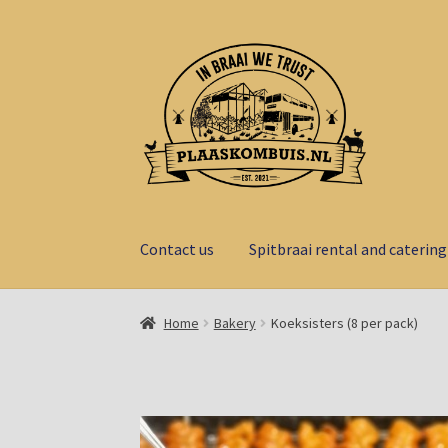
Ga
Ga
door
naar
naar
de
navigatie
inhoud
Contact us
Spitbraai rental and catering
Home
Bakery
Koeksisters (8 per pack)