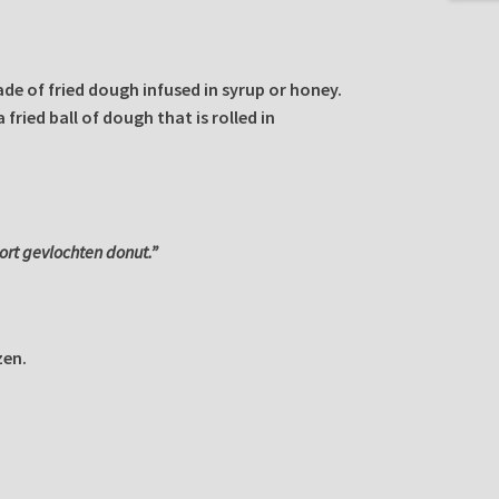
ade of
fried dough
infused in syrup or honey.
 fried ball of dough that is rolled in
oort gevlochten donut.”
zen.